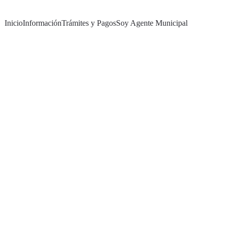
Inicio
Información
Trámites y Pagos
Soy Agente Municipal
es obtener toda la
 información relevante
 acerca 
itados
 en la Municipalidad de Resistencia.