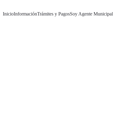
Inicio
Información
Trámites y Pagos
Soy Agente Municipal
sses